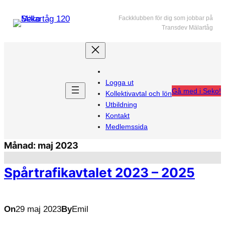
Hoppa
Fackklubben för dig som jobbar på
till
Transdev Mälartåg
innehåll
Logga ut
Gå med i Seko!
Kollektivavtal och lön
Utbildning
Kontakt
Medlemssida
Månad:
maj 2023
Spårtrafikavtalet 2023 – 2025
On
29 maj 2023
By
Emil