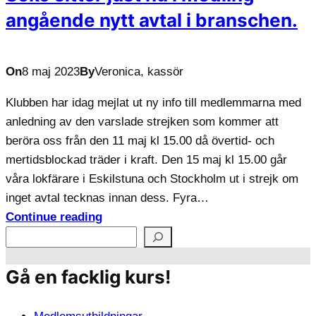
angående nytt avtal i branschen.
On
8 maj 2023
By
Veronica, kassör
Klubben har idag mejlat ut ny info till medlemmarna med
anledning av den varslade strejken som kommer att
beröra oss från den 11 maj kl 15.00 då övertid- och
mertidsblockad träder i kraft. Den 15 maj kl 15.00 går
våra lokfärare i Eskilstuna och Stockholm ut i strejk om
inget avtal tecknas innan dess. Fyra…
Continue reading
S
ö
Gå en facklig kurs!
k