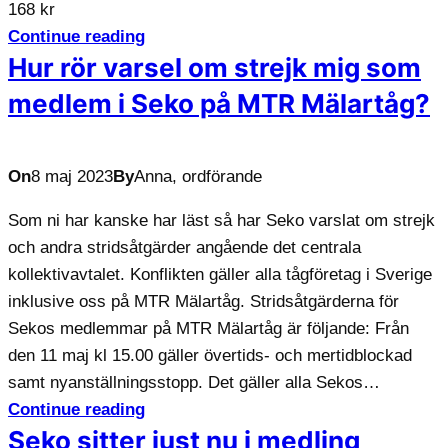
168 kr
Continue reading
Hur rör varsel om strejk mig som
medlem i Seko på MTR Mälartåg?
On
8 maj 2023
By
Anna, ordförande
Som ni har kanske har läst så har Seko varslat om strejk
och andra stridsåtgärder angående det centrala
kollektivavtalet. Konflikten gäller alla tågföretag i Sverige
inklusive oss på MTR Mälartåg. Stridsåtgärderna för
Sekos medlemmar på MTR Mälartåg är följande: Från
den 11 maj kl 15.00 gäller övertids- och mertidblockad
samt nyanställningsstopp. Det gäller alla Sekos…
Continue reading
Seko sitter just nu i medling