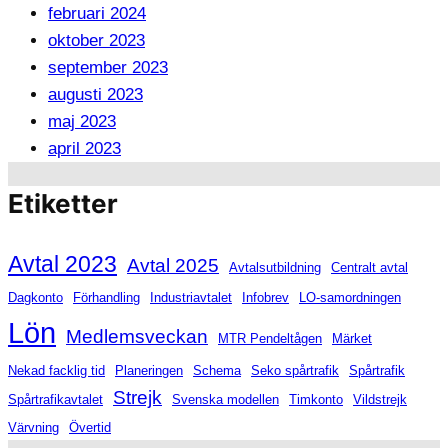
februari 2024
oktober 2023
september 2023
augusti 2023
maj 2023
april 2023
Etiketter
Avtal 2023
Avtal 2025
Avtalsutbildning
Centralt avtal
Dagkonto
Förhandling
Industriavtalet
Infobrev
LO-samordningen
Lön
Medlemsveckan
MTR Pendeltågen
Märket
Nekad facklig tid
Planeringen
Schema
Seko spårtrafik
Spårtrafik
Strejk
Spårtrafikavtalet
Svenska modellen
Timkonto
Vildstrejk
Värvning
Övertid