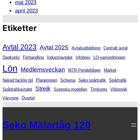
maj 2023
april 2023
Etiketter
Avtal 2023
Avtal 2025
Avtalsutbildning
Centralt avtal
Dagkonto
Förhandling
Industriavtalet
Infobrev
LO-samordningen
Lön
Medlemsveckan
MTR Pendeltågen
Märket
Nekad facklig tid
Planeringen
Schema
Seko spårtrafik
Spårtrafik
Strejk
Spårtrafikavtalet
Svenska modellen
Timkonto
Vildstrejk
Värvning
Övertid
Seko Mälartåg 120