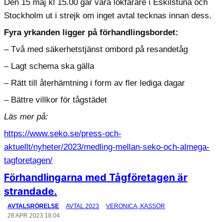
Den 15 maj kl 15.00 går våra lokfärare i Eskilstuna och
Stockholm ut i strejk om inget avtal tecknas innan dess.
Fyra yrkanden ligger på förhandlingsbordet:
– Två med säkerhetstjänst ombord på resandetåg
– Lagt schema ska gälla
– Rätt till återhämtning i form av fler lediga dagar
– Bättre villkor för tågstädet
Läs mer på:
https://www.seko.se/press-och-
aktuellt/nyheter/2023/medling-mellan-seko-och-almega-
tagforetagen/
Förhandlingarna med Tågföretagen är
strandade.
AVTALSRÖRELSE
AVTAL 2023
VERONICA, KASSÖR
28 APR 2023 18:04