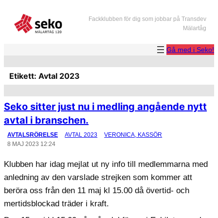
Hoppa
Fackklubben för dig som jobbar på Transdev
till
Mälartåg
innehåll
Gå med i Seko!
Etikett:
Avtal 2023
Seko sitter just nu i medling angående nytt
avtal i branschen.
AVTALSRÖRELSE
AVTAL 2023
VERONICA, KASSÖR
8 MAJ 2023 12:24
Klubben har idag mejlat ut ny info till medlemmarna med
anledning av den varslade strejken som kommer att
beröra oss från den 11 maj kl 15.00 då övertid- och
mertidsblockad träder i kraft.