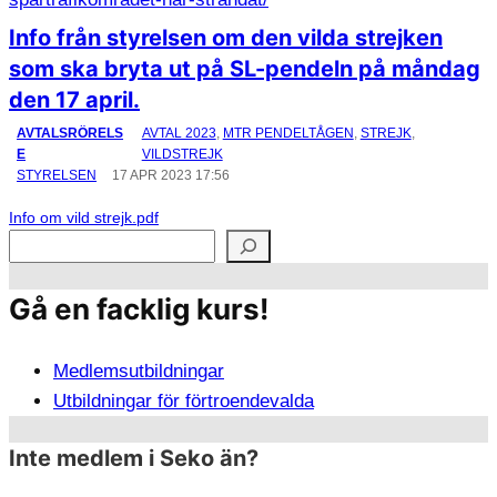
Info från styrelsen om den vilda strejken
som ska bryta ut på SL-pendeln på måndag
den 17 april.
AVTALSRÖRELS
AVTAL 2023
, 
MTR PENDELTÅGEN
, 
STREJK
, 
E
VILDSTREJK
STYRELSEN
17 APR 2023 17:56
Info om vild strejk.pdf
S
ö
Gå en facklig kurs!
k
Medlemsutbildningar
Utbildningar för förtroendevalda
Inte medlem i Seko än?