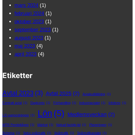
mars 2024
(1)
februari 2024
(1)
oktober 2023
(1)
september 2023
(1)
augusti 2023
(1)
maj 2023
(4)
april 2023
(4)
Etiketter
Avtal 2023
(3)
Avtal 2025
(2)
Avtalsutbildning
(1)
Centralt avtal
(1)
Dagkonto
(1)
Förhandling
(1)
Industriavtalet
(1)
Infobrev
(1)
Lön
(5)
Medlemsveckan
(2)
LO-samordningen
(1)
MTR Pendeltågen
(1)
Märket
(1)
Nekad facklig tid
(1)
Planeringen
(1)
Schema
(1)
Seko spårtrafik
(1)
Spårtrafik
(1)
Spårtrafikavtalet
(1)