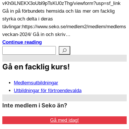
vKh0iLNEKX3oUbl9pTsKU0zThg/viewform?usp=sf_link
Gå in på förbundets hemsida och läs mer om facklig
styrka och delta i deras
tävlingar:https://www.seko.se/medlem2/medlem/medlems
veckan-2024/ Gå in och skriv…
Continue reading
S
ö
Gå en facklig kurs!
k
Medlemsutbildningar
Utbildningar för förtroendevalda
Inte medlem i Seko än?
Gå med idag!