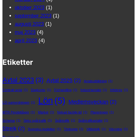
oktober 2023
(1)
september 2023
(1)
augusti 2023
(1)
maj 2023
(4)
april 2023
(4)
Etiketter
Avtal 2023
(3)
Avtal 2025
(2)
Avtalsutbildning
(1)
Centralt avtal
(1)
Dagkonto
(1)
Förhandling
(1)
Industriavtalet
(1)
Infobrev
(1)
Lön
(5)
Medlemsveckan
(2)
LO-samordningen
(1)
MTR Pendeltågen
(1)
Märket
(1)
Nekad facklig tid
(1)
Planeringen
(1)
Schema
(1)
Seko spårtrafik
(1)
Spårtrafik
(1)
Spårtrafikavtalet
(1)
Strejk
(2)
Svenska modellen
(1)
Timkonto
(1)
Vildstrejk
(1)
Värvning
(1)