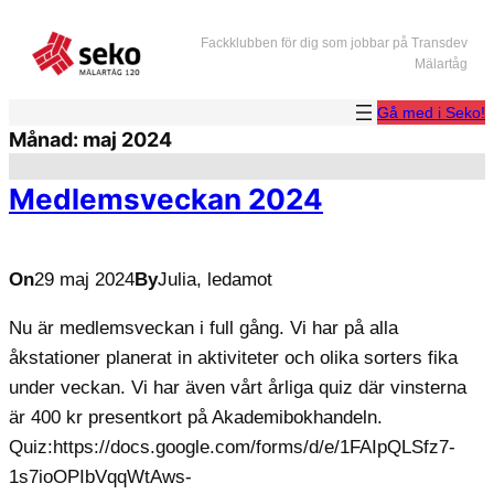
Hoppa
Fackklubben för dig som jobbar på Transdev
till
Mälartåg
innehåll
Gå med i Seko!
Månad:
maj 2024
Medlemsveckan 2024
On
29 maj 2024
By
Julia, ledamot
Nu är medlemsveckan i full gång. Vi har på alla
åkstationer planerat in aktiviteter och olika sorters fika
under veckan. Vi har även vårt årliga quiz där vinsterna
är 400 kr presentkort på Akademibokhandeln.
Quiz:https://docs.google.com/forms/d/e/1FAIpQLSfz7-
1s7ioOPIbVqqWtAws-