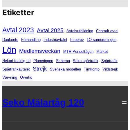
Etiketter
Avtal 2023
Avtal 2025
Avtalsutbildning
Centralt avtal
Dagkonto
Förhandling
Industriavtalet
Infobrev
LO-samordningen
Lön
Medlemsveckan
MTR Pendeltågen
Märket
Nekad facklig tid
Planeringen
Schema
Seko spårtrafik
Spårtrafik
Strejk
Spårtrafikavtalet
Svenska modellen
Timkonto
Vildstrejk
Värvning
Övertid
Seko Mälartåg 120