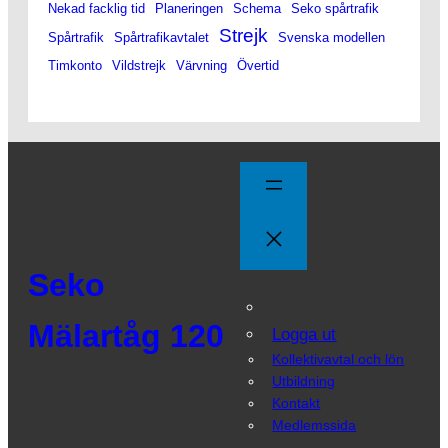
Nekad facklig tid
Planeringen
Schema
Seko spårtrafik
Strejk
Spårtrafik
Spårtrafikavtalet
Svenska modellen
Timkonto
Vildstrejk
Värvning
Övertid
Seko
Mälartåg 120
Logga ut
Kollektivavtal och lön
Utbildning
Kontakt
Medlemssida